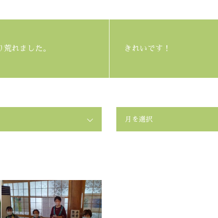
り荒れました。
きれいです！
月を選択