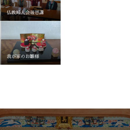
仏教婦人会報恩講
我が家のお雛様