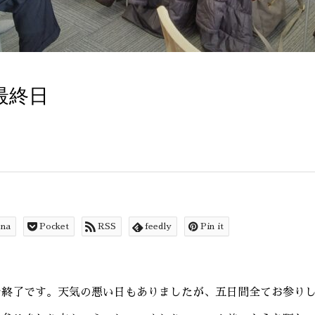
最終日
ena
Pocket
RSS
feedly
Pin it
で終了です。天気の悪い日もありましたが、五日間全てお参り