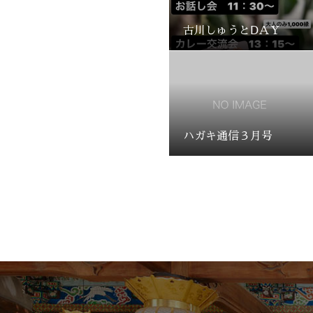
古川しゅうとⅮＡＹ
ハガキ通信３月号