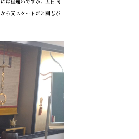
いには程遠いですが、五日間
こから又スタートだと闘志が