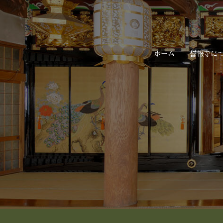
ホーム
誓報寺に