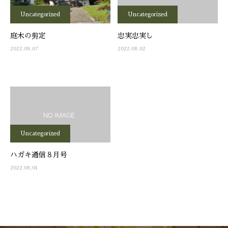
Uncategorized
Uncategorized
庭木の剪定
忠実忠実し
2022.08.07
2022.08.02
Uncategorized
ハガキ通信８月号
2022.08.01