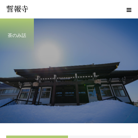
誓報寺
茶のみ話