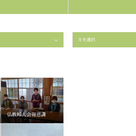
月を選択
仏教婦人会報恩講