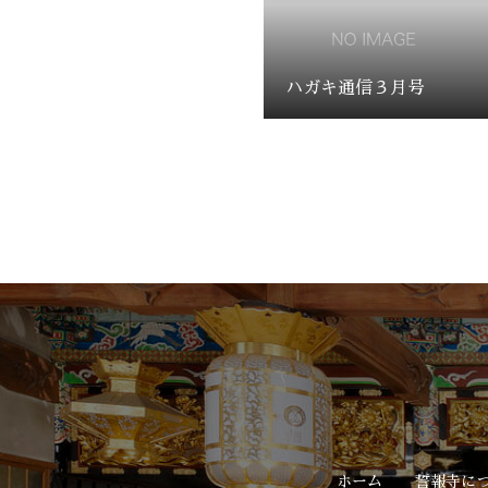
ハガキ通信３月号
ホーム
誓報寺に