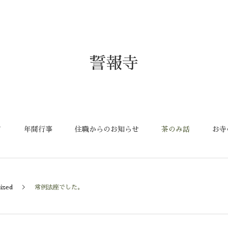
誓報寺
て
年間行事
住職からのお知らせ
茶のみ話
お寺
ized
常例法座でした。