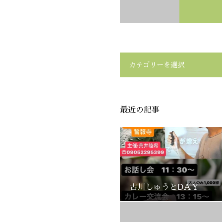
カテゴリーを選択
最近の記事
古川しゅうとⅮＡＹ