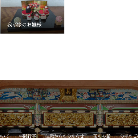
我が家のお雛様
ついて
年間行事
住職からのお知らせ
茶のみ話
お寺のご