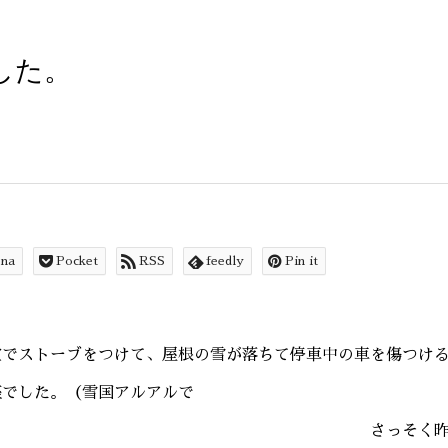
した。
ena
Pocket
RSS
feedly
Pin it
堂でストーブをつけて、屋根の雪が落ちて停車中の車を傷つけ
座でした。（雪国アルアルで
っそく昨年買った空気清